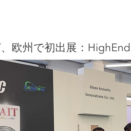
振動板
サービス
応用
GAIT
T、欧州で初出展：HighEnd