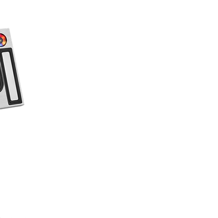
でも完璧な低音と大音量を生み出すことがで
る薄型スピーカーに最適なデザインの組み合わ
コーンガラスの高音域透過性は、スリムな形状
た力強い低音に加え、スピード感、鮮明さ、ダ
の音質を保証している。さらに、ガラス振動板
み合わせにより、音と光が同調して踊っで、A
完璧な融合を実現する。
ガラスコーンは防水性、耐紫外線性、剛性を備
ー、バスルームのサウンドシステム、ヨットの
外の使用に適用している。
XCompact Display Diaphragm Subwoofersが
Display Application Awardを受賞した!