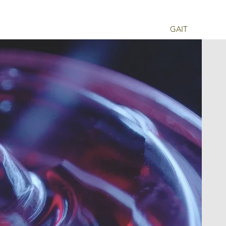
振動板
サービス
応用
GAIT