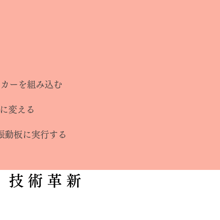
ーカーを組み込む
板に変える
ガラス振動板に実行する
技 術 革 新
TFTやOLEDディスプレイをパッシブベー
んだ「XCompact Display Diaphragm S