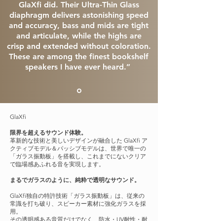
GlaXfi did. Their Ultra-Thin Glass
diaphragm delivers astonishing speed
and accuracy, bass and mids are tight
and articulate, while the highs are
crisp and extended without coloration.
These are among the finest bookshelf
speakers I have ever heard.”
GlaXfi
限界を超えるサウンド体験。
革新的な技術と美しいデザインが融合した GlaXfi ア
クティブモデル＆パッシブモデルは、世界で唯一の
「ガラス振動板」を搭載し、これまでにないクリア
で臨場感あふれる音を実現します。
まるでガラスのように、純粋で透明なサウンド。
GlaXfi独自の特許技術「ガラス振動板」は、従来の
常識を打ち破り、スピーカー素材に強化ガラスを採
用。
その透明感ある音質だけでなく、防水・UV耐性・耐