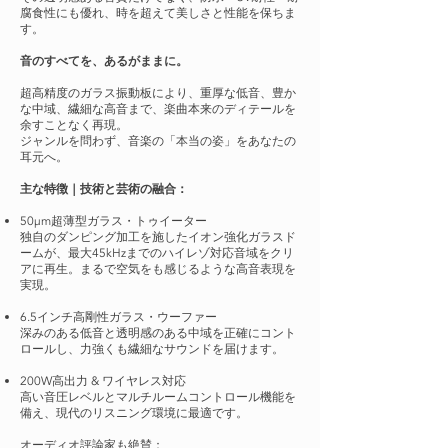
腐食性にも優れ、時を超えて美しさと性能を保ちま
す。
音のすべてを、あるがままに。
超高精度のガラス振動板により、重厚な低音、豊か
な中域、繊細な高音まで、楽曲本来のディテールを
余すことなく再現。
ジャンルを問わず、音楽の「本当の姿」をあなたの
耳元へ。
主な特徴｜技術と芸術の融合：
50μm超薄型ガラス・トゥイーター
独自のダンピング加工を施したイオン強化ガラスド
ームが、最大45kHzまでのハイレゾ対応音域をクリ
アに再生。まるで空気をも感じるような高音表現を
実現。
6.5インチ高剛性ガラス・ウーファー
深みのある低音と透明感のある中域を正確にコント
ロールし、力強くも繊細なサウンドを届けます。
200W高出力 & ワイヤレス対応
高い音圧レベルとマルチルームコントロール機能を
備え、現代のリスニング環境に最適です。
オーディオ評論家も絶賛：