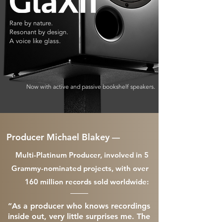
Rare by nature.
Resonant by design.
A voice like glass.
Now with active and passive bookshelf speakers.
Producer Michael Blakey
—
Multi-Platinum Producer, involved in 5
Grammy-nominated projects, with over
160 million records sold worldwide:
“As a producer who knows recordings
inside out, very little surprises me. The