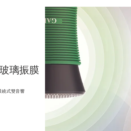
玻璃振膜
環繞式雙音響