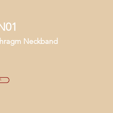
-N01
phragm Neckband
手