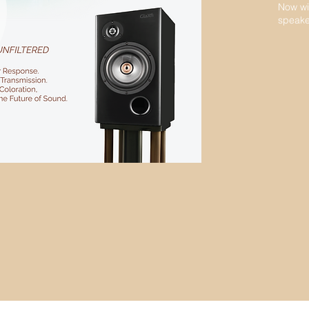
Now wi
speake