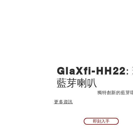
GlaXfi-HH22
:
藍芽喇叭
獨特創新的藍芽
​更多資訊
即刻入手