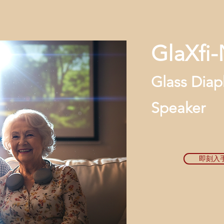
GlaXfi
Glass Dia
Speaker
即刻入