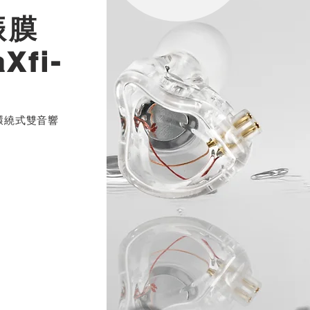
振膜
Xfi-
環繞式雙音響